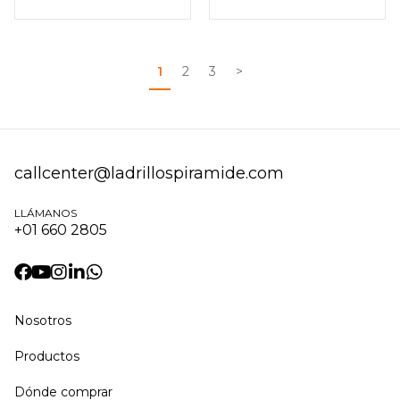
1
2
3
>
callcenter@ladrillospiramide.com
LLÁMANOS
+01 660 2805
Nosotros
Productos
Dónde comprar