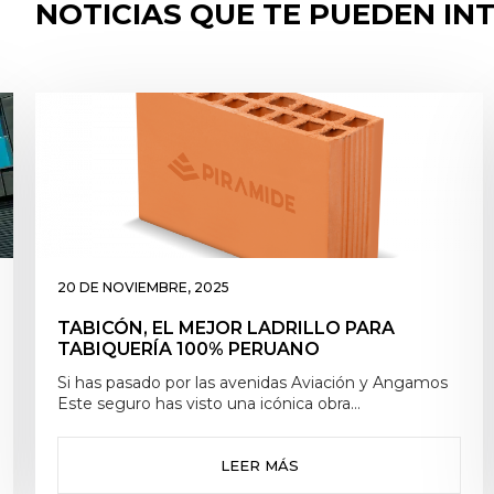
NOTICIAS QUE TE PUEDEN IN
11 DE SEPTIEMBRE, 2024
LA SEGURIDAD ES RESPONSABILIDAD DE
TODOS
Si has pasado por las avenidas Aviación y Angamos
Este seguro has visto una icónica obra
arquitectónica que está a punto de cumplir 41 años
de fundación. Se trata de Las Torres de Limatambo,
un conjunto habitacional que fue inaugurado en
LEER MÁS
1983 a través del Plan Nacional de Viviendas durante