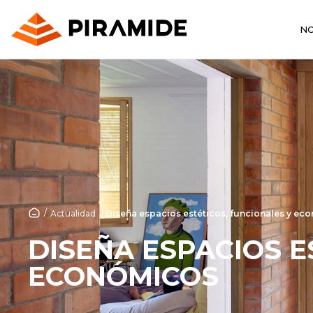
N
/
/
Actualidad
Diseña espacios estéticos, funcionales y ec
DISEÑA ESPACIOS E
ECONÓMICOS