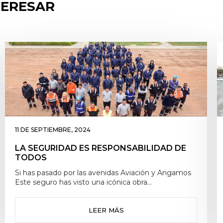
TERESAR
5 DE ENERO, 2024
LEGADO PIRÁMIDE: LAS TORRES DE
LIMATAMBO
Si has pasado por las avenidas Aviación y Angamos
Este seguro has visto una icónica obra
arquitectónica que está a punto de cumplir 41 años
de fundación. Se trata de Las Torres de Limatambo,
un conjunto habitacional que fue inaugurado en
LEER MÁS
1983 a través del Plan Nacional de Viviendas durante