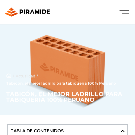
/
/
Actualidad
Tabicón, el mejor ladrillo para tabiquería 100% Peruano
TABICÓN, EL MEJOR LADRILLO PARA
TABIQUERÍA 100% PERUANO
TABLA DE CONTENIDOS