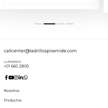
trata de Las Torres de Limatambo, un conjunto
LEER MÁS
habitacional que fue inaugurado en 1983 a través del
Plan Nacional de Viviendas durante el segundo
gobierno del arquitecto Fernando Belaunde Terry.
1
3
4
2
callcenter@ladrillospiramide.com
LLÁMANOS
+01 660 2805
Nosotros
Productos